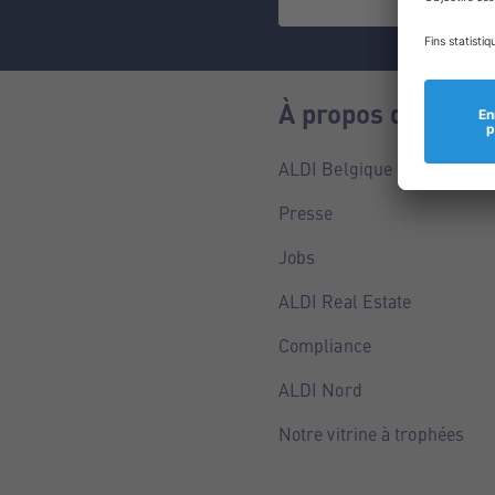
À propos de nous
ALDI Belgique
Presse
Jobs
ALDI Real Estate
Compliance
ALDI Nord
Notre vitrine à trophées