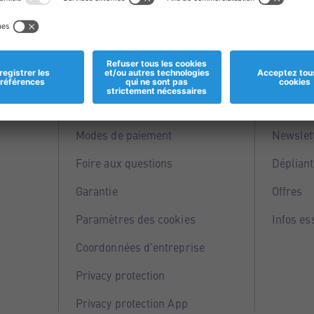
Informations
Servi
Magasins
Points 
Modes de paiement
Newslet
Foire aux questions
Dépliant
Garantie
Offres
Paramètres des cookies
Infos es
Coordonnées d'entreprise
Privacy protection
Privacy protection App