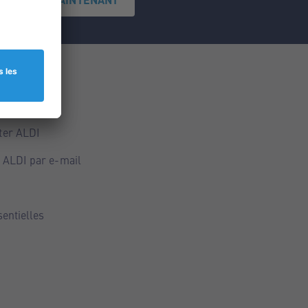
ce
ALDI
ter ALDI
 ALDI par e-mail
sentielles