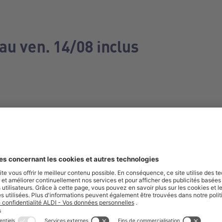
au ven. 14/08 inclus
e manquez aucune de nos offres.
S