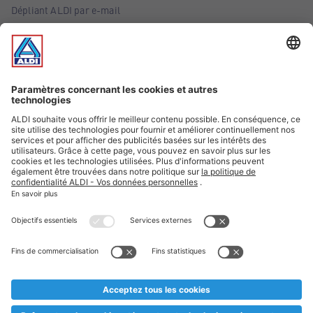
Dépliant ALDI par e-mail
Offres
Infos essentielles
Suivez ALDI Belgique
Textes marqués d'un astérisque et mentions légales
* Nous vendons ces articles temporairement et jusqu'à
épuisement des stocks. Nous comptons sur votre compréhension
au cas où, malgré le planning bien étudié, nous serions
prématurément en rupture de stock. Prix Recupel et TVA incl.
** Sur ce site, l’utilisation de la forme masculine a été adoptée