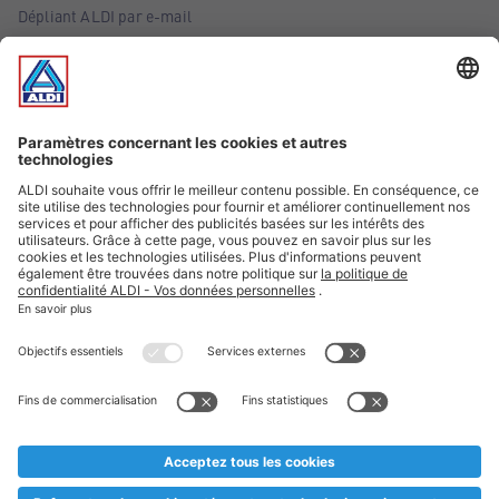
Dépliant ALDI par e-mail
Offres
Infos essentielles
Suivez ALDI Belgique
Textes marqués d'un astérisque et mentions légales
* Nous vendons ces articles temporairement et jusqu'à
épuisement des stocks. Nous comptons sur votre compréhension
au cas où, malgré le planning bien étudié, nous serions
prématurément en rupture de stock. Prix Recupel et TVA incl.
** Sur ce site, l’utilisation de la forme masculine a été adoptée