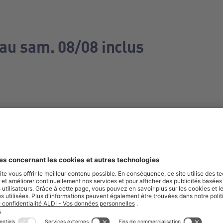
 au sam. 08/08 inclus
e manquez aucune de nos offres.
S