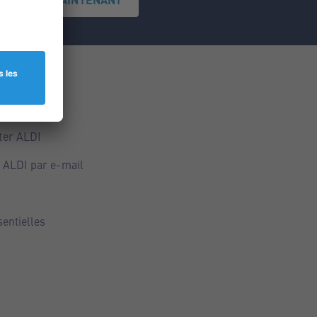
ce
ALDI
ter ALDI
 ALDI par e-mail
sentielles