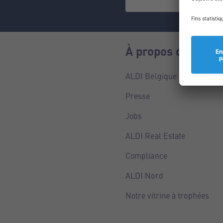
À propos de nous
ALDI Belgique
Presse
Jobs
ALDI Real Estate
Compliance
ALDI Nord
Notre vitrine à trophées