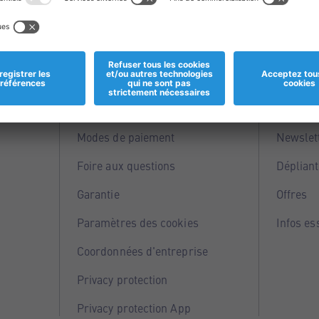
Informations
Servi
Magasins
Points 
Modes de paiement
Newslet
Foire aux questions
Dépliant
Garantie
Offres
Paramètres des cookies
Infos es
Coordonnées d'entreprise
Privacy protection
Privacy protection App