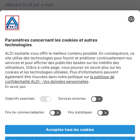
Dépliant ALDI par e-mail
Offres
Infos essentielles
Suivez ALDI Belgique
Textes marqués d'un astérisque et mentions légales
* Nous vendons ces articles temporairement et jusqu'à
épuisement des stocks. Nous comptons sur votre compréhension
au cas où, malgré le planning bien étudié, nous serions
prématurément en rupture de stock. Prix Recupel et TVA incl.
** Sur ce site, l’utilisation de la forme masculine a été adoptée