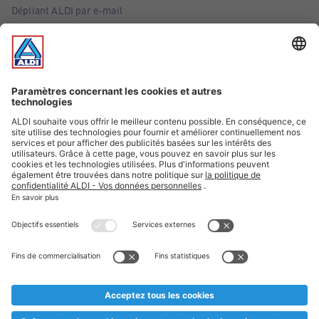
Dépliant ALDI par e-mail
Offres
Infos essentielles
Suivez ALDI Belgique
Textes marqués d'un astérisque et mentions légales
* Nous vendons ces articles temporairement et jusqu'à
épuisement des stocks. Nous comptons sur votre compréhension
au cas où, malgré le planning bien étudié, nous serions
prématurément en rupture de stock. Prix Recupel et TVA incl.
** Sur ce site, l’utilisation de la forme masculine a été adoptée