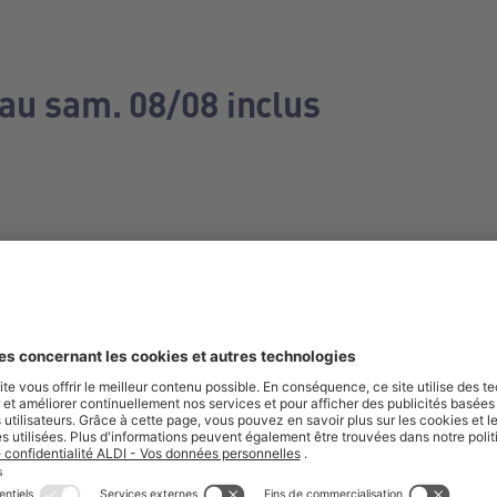
 au sam. 08/08 inclus
e manquez aucune de nos offres.
S