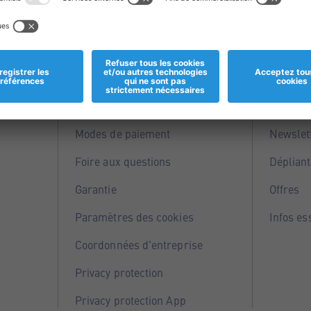
Informations
Servi
Magasins
Points 
Modes de paiement
Newslet
Foire aux questions
Dépliant
Garantie
Offres
Paramètres des cookies
Infos es
Coordonnées d'entreprise
Privacy protection
Privacy protection App