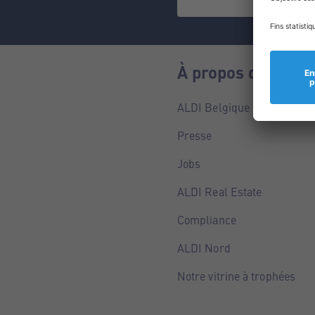
À propos de nous
ALDI Belgique
Presse
Jobs
ALDI Real Estate
Compliance
ALDI Nord
Notre vitrine à trophées