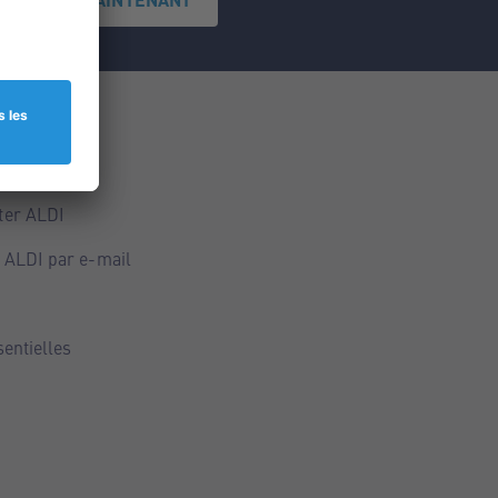
ce
ALDI
ter ALDI
 ALDI par e-mail
sentielles