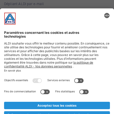
Dépliant ALDI par e-mail
Offres
Infos essentielles
Suivez ALDI Belgique
Textes marqués d'un astérisque et mentions légales
* Nous vendons ces articles temporairement et jusqu'à
épuisement des stocks. Nous comptons sur votre compréhension
au cas où, malgré le planning bien étudié, nous serions
prématurément en rupture de stock. Prix Recupel et TVA incl.
** Sur ce site, l’utilisation de la forme masculine a été adoptée