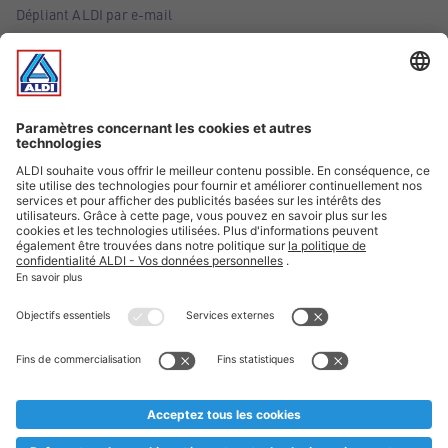
Dépliant ALDI par e-mail
Offres
Infos essentielles
Suivez ALDI Belgique
Textes marqués d'un astérisque et mentions légales
* Nous vendons ces articles temporairement et jusqu'à
épuisement des stocks. Nous comptons sur votre compréhension
au cas où, malgré le planning bien étudié, nous serions
prématurément en rupture de stock. Prix Recupel et TVA incl.
** Sur ce site, l’utilisation de la forme masculine a été adoptée