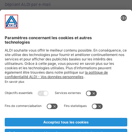
Dépliant ALDI par e-mail
Offres
Infos essentielles
Suivez ALDI Belgique
Textes marqués d'un astérisque et mentions légales
* Nous vendons ces articles temporairement et jusqu'à
épuisement des stocks. Nous comptons sur votre compréhension
au cas où, malgré le planning bien étudié, nous serions
prématurément en rupture de stock. Prix Recupel et TVA incl.
** Sur ce site, l’utilisation de la forme masculine a été adoptée