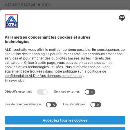
Dépliant ALDI par e-mail
Offres
Infos essentielles
Suivez ALDI Belgique
Textes marqués d'un astérisque et mentions légales
* Nous vendons ces articles temporairement et jusqu'à
épuisement des stocks. Nous comptons sur votre compréhension
au cas où, malgré le planning bien étudié, nous serions
prématurément en rupture de stock. Prix Recupel et TVA incl.
** Sur ce site, l’utilisation de la forme masculine a été adoptée