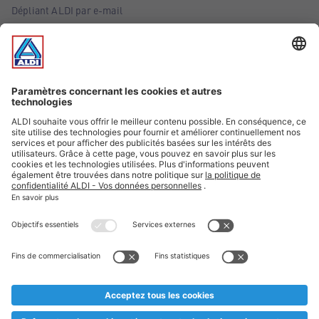
Dépliant ALDI par e-mail
Offres
Infos essentielles
Suivez ALDI Belgique
Textes marqués d'un astérisque et mentions légales
* Nous vendons ces articles temporairement et jusqu'à
épuisement des stocks. Nous comptons sur votre compréhension
au cas où, malgré le planning bien étudié, nous serions
prématurément en rupture de stock. Prix Recupel et TVA incl.
** Sur ce site, l’utilisation de la forme masculine a été adoptée