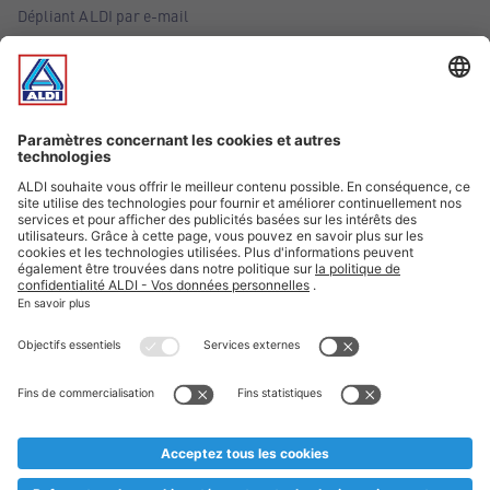
Dépliant ALDI par e-mail
Offres
Infos essentielles
Suivez ALDI Belgique
Textes marqués d'un astérisque et mentions légales
* Nous vendons ces articles temporairement et jusqu'à
épuisement des stocks. Nous comptons sur votre compréhension
au cas où, malgré le planning bien étudié, nous serions
prématurément en rupture de stock. Prix Recupel et TVA incl.
** Sur ce site, l’utilisation de la forme masculine a été adoptée