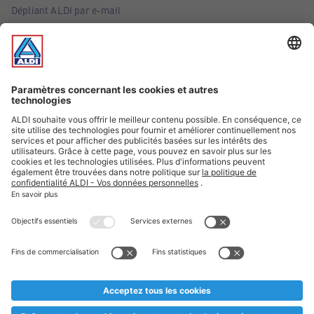
Dépliant ALDI par e-mail
Offres
Infos essentielles
Suivez ALDI Belgique
Textes marqués d'un astérisque et mentions légales
* Nous vendons ces articles temporairement et jusqu'à
épuisement des stocks. Nous comptons sur votre compréhension
au cas où, malgré le planning bien étudié, nous serions
prématurément en rupture de stock. Prix Recupel et TVA incl.
** Sur ce site, l’utilisation de la forme masculine a été adoptée