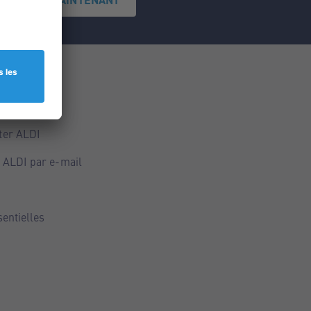
ce
ALDI
ter ALDI
 ALDI par e-mail
sentielles