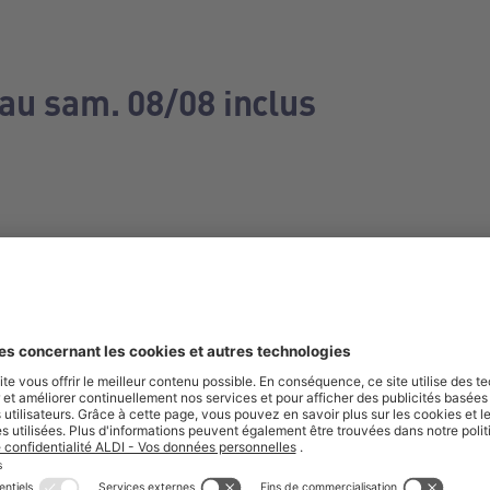
 au sam. 08/08 inclus
e manquez aucune de nos offres.
S