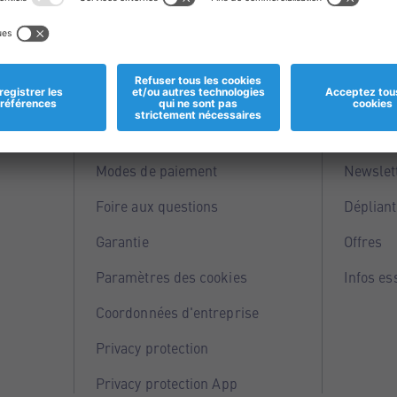
Informations
Servi
Magasins
Points 
Modes de paiement
Newslet
Foire aux questions
Dépliant
Garantie
Offres
Paramètres des cookies
Infos es
Coordonnées d'entreprise
Privacy protection
Privacy protection App