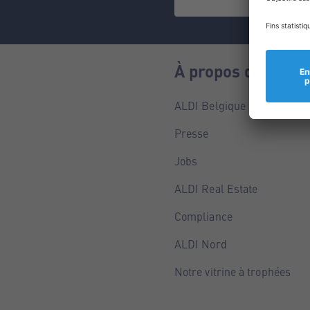
À propos de nous
ALDI Belgique
Presse
Jobs
ALDI Real Estate
Compliance
ALDI Nord
Notre vitrine à trophées