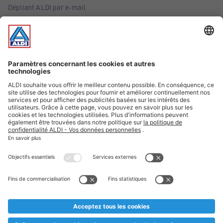
Dépliant ALDI par e-mail
Offres
Infos essentielles
Suivez ALDI Belgique
Textes marqués d'un astérisque et mentions légales
* Nous vendons ces articles temporairement et jusqu'à
épuisement des stocks. Nous comptons sur votre compréhension
au cas où, malgré le planning bien étudié, nous serions
prématurément en rupture de stock. Prix Recupel et TVA incl.
** Sur ce site, l’utilisation de la forme masculine a été adoptée