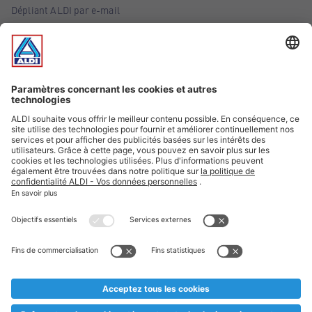
Dépliant ALDI par e-mail
Offres
Infos essentielles
Suivez ALDI Belgique
Textes marqués d'un astérisque et mentions légales
* Nous vendons ces articles temporairement et jusqu'à
épuisement des stocks. Nous comptons sur votre compréhension
au cas où, malgré le planning bien étudié, nous serions
prématurément en rupture de stock. Prix Recupel et TVA incl.
** Sur ce site, l’utilisation de la forme masculine a été adoptée