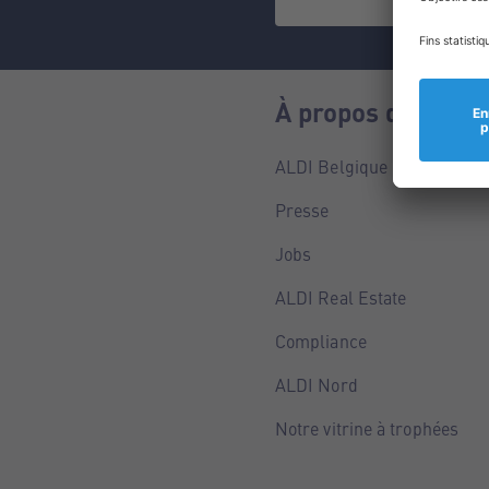
À propos de nous
ALDI Belgique
Presse
Jobs
ALDI Real Estate
Compliance
ALDI Nord
Notre vitrine à trophées