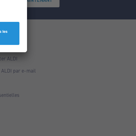
ce
ALDI
ter ALDI
 ALDI par e-mail
sentielles