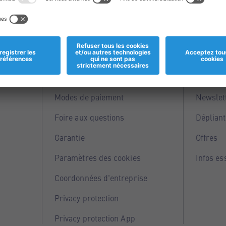
Informations
Servi
Magasins
Points 
Modes de paiement
Newslet
Foire aux questions
Dépliant
Garantie
Offres
Paramètres des cookies
Infos es
Coordonnées d'entreprise
Privacy protection
Privacy protection App