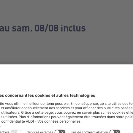
 au sam. 08/08 inclus
e manquez aucune de nos offres.
S