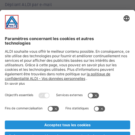
Dépliant ALDI par e-mail
Offres
Infos essentielles
Suivez ALDI Belgique
Textes marqués d'un astérisque et mentions légales
* Nous vendons ces articles temporairement et jusqu'à
épuisement des stocks. Nous comptons sur votre compréhension
au cas où, malgré le planning bien étudié, nous serions
prématurément en rupture de stock. Prix Recupel et TVA incl.
** Sur ce site, l’utilisation de la forme masculine a été adoptée