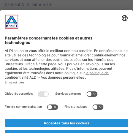
Dépliant ALDI par e-mail
Offres
Infos essentielles
Suivez ALDI Belgique
Textes marqués d'un astérisque et mentions légales
* Nous vendons ces articles temporairement et jusqu'à
épuisement des stocks. Nous comptons sur votre compréhension
au cas où, malgré le planning bien étudié, nous serions
prématurément en rupture de stock. Prix Recupel et TVA incl.
** Sur ce site, l’utilisation de la forme masculine a été adoptée