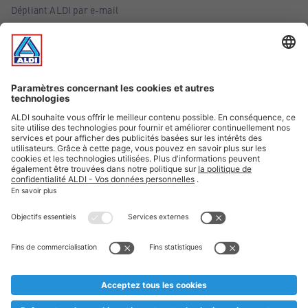
Dépliant ALDI par e-mail
Offres
Infos essentielles
Suivez ALDI Belgique
Textes marqués d'un astérisque et mentions légales
* Nous vendons ces articles temporairement et jusqu'à
épuisement des stocks. Nous comptons sur votre compréhension
au cas où, malgré le planning bien étudié, nous serions
prématurément en rupture de stock. Prix Recupel et TVA incl.
** Sur ce site, l’utilisation de la forme masculine a été adoptée