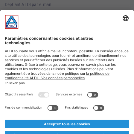
Dépliant ALDI par e-mail
Offres
Infos essentielles
Suivez ALDI Belgique
Textes marqués d'un astérisque et mentions légales
* Nous vendons ces articles temporairement et jusqu'à
épuisement des stocks. Nous comptons sur votre compréhension
au cas où, malgré le planning bien étudié, nous serions
prématurément en rupture de stock. Prix Recupel et TVA incl.
** Sur ce site, l’utilisation de la forme masculine a été adoptée