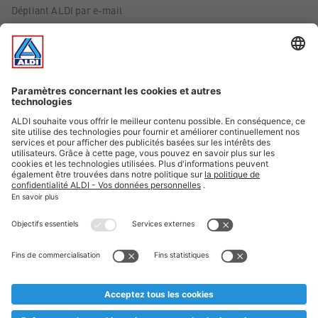
Dépliant ALDI par e-mail
Offres
Infos essentielles
Suivez ALDI Belgique
Textes marqués d'un astérisque et mentions légales
* Nous vendons ces articles temporairement et jusqu'à
épuisement des stocks. Nous comptons sur votre compréhension
au cas où, malgré le planning bien étudié, nous serions
prématurément en rupture de stock. Prix Recupel et TVA incl.
** Sur ce site, l’utilisation de la forme masculine a été adoptée