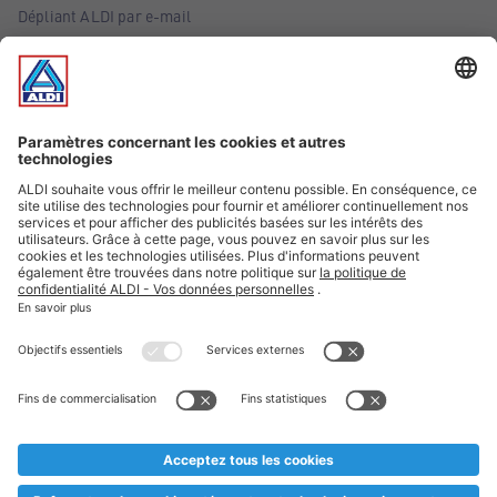
Dépliant ALDI par e-mail
Offres
Infos essentielles
Suivez ALDI Belgique
Textes marqués d'un astérisque et mentions légales
* Nous vendons ces articles temporairement et jusqu'à
épuisement des stocks. Nous comptons sur votre compréhension
au cas où, malgré le planning bien étudié, nous serions
prématurément en rupture de stock. Prix Recupel et TVA incl.
** Sur ce site, l’utilisation de la forme masculine a été adoptée