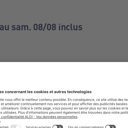
 au sam. 08/08 inclus
e manquez aucune de nos offres.
S