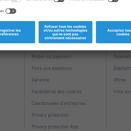
Informations
Servi
Magasins
Points 
Modes de paiement
Newslet
Foire aux questions
Dépliant
Garantie
Offres
Paramètres des cookies
Infos es
Coordonnées d'entreprise
Privacy protection
Privacy protection App