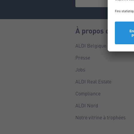
À propos de nous
ALDI Belgique
Presse
Jobs
ALDI Real Estate
Compliance
ALDI Nord
Notre vitrine à trophées