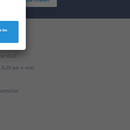
ce
ALDI
ter ALDI
 ALDI par e-mail
sentielles