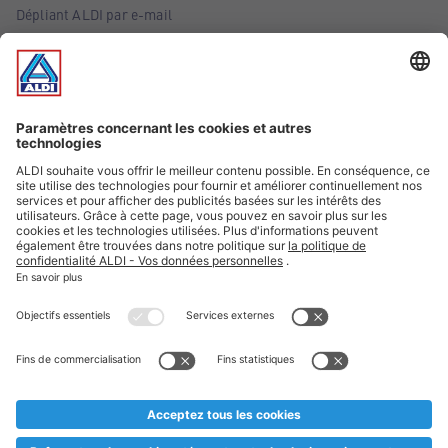
Dépliant ALDI par e-mail
Offres
Infos essentielles
Suivez ALDI Belgique
Textes marqués d'un astérisque et mentions légales
* Nous vendons ces articles temporairement et jusqu'à
épuisement des stocks. Nous comptons sur votre compréhension
au cas où, malgré le planning bien étudié, nous serions
prématurément en rupture de stock. Prix Recupel et TVA incl.
** Sur ce site, l’utilisation de la forme masculine a été adoptée