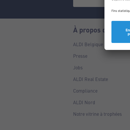
À propos de nous
ALDI Belgique
Presse
Jobs
ALDI Real Estate
Compliance
ALDI Nord
Notre vitrine à trophées