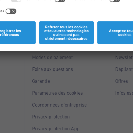
Informations
Servi
Magasins
Points 
Modes de paiement
Newslet
Foire aux questions
Dépliant
Garantie
Offres
Paramètres des cookies
Infos es
Coordonnées d'entreprise
Privacy protection
Privacy protection App