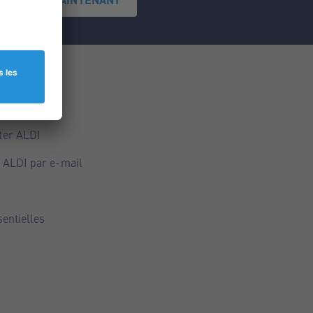
ce
ALDI
ter ALDI
 ALDI par e-mail
sentielles