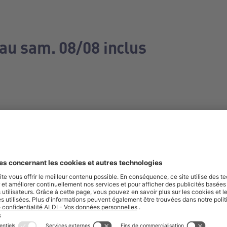
 au sam. 08/08 inclus
e manquez aucune de nos offres.
S