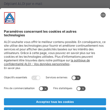
Dépliant ALDI par e-mail
Offres
Infos essentielles
Suivez ALDI Belgique
Textes marqués d'un astérisque et mentions légales
* Nous vendons ces articles temporairement et jusqu'à
épuisement des stocks. Nous comptons sur votre compréhension
au cas où, malgré le planning bien étudié, nous serions
prématurément en rupture de stock. Prix Recupel et TVA incl.
** Sur ce site, l’utilisation de la forme masculine a été adoptée