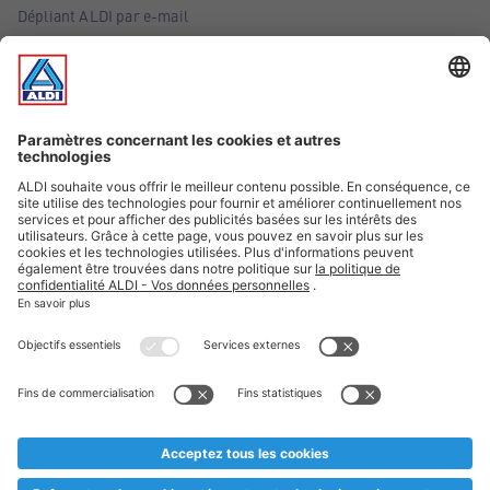
Dépliant ALDI par e-mail
Offres
Infos essentielles
Suivez ALDI Belgique
Textes marqués d'un astérisque et mentions légales
* Nous vendons ces articles temporairement et jusqu'à
épuisement des stocks. Nous comptons sur votre compréhension
au cas où, malgré le planning bien étudié, nous serions
prématurément en rupture de stock. Prix Recupel et TVA incl.
** Sur ce site, l’utilisation de la forme masculine a été adoptée