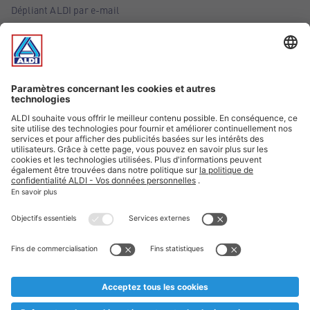
Dépliant ALDI par e-mail
Offres
Infos essentielles
Suivez ALDI Belgique
Textes marqués d'un astérisque et mentions légales
* Nous vendons ces articles temporairement et jusqu'à
épuisement des stocks. Nous comptons sur votre compréhension
au cas où, malgré le planning bien étudié, nous serions
prématurément en rupture de stock. Prix Recupel et TVA incl.
** Sur ce site, l’utilisation de la forme masculine a été adoptée