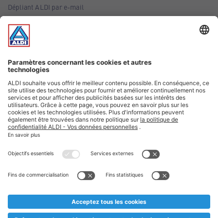
Dépliant ALDI par e-mail
Offres
Infos essentielles
Suivez ALDI Belgique
Textes marqués d'un astérisque et mentions légales
* Nous vendons ces articles temporairement et jusqu'à
épuisement des stocks. Nous comptons sur votre compréhension
au cas où, malgré le planning bien étudié, nous serions
prématurément en rupture de stock. Prix Recupel et TVA incl.
** Sur ce site, l’utilisation de la forme masculine a été adoptée