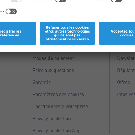
Informations
Servi
Magasins
Points 
Modes de paiement
Newslet
Foire aux questions
Dépliant
Garantie
Offres
Paramètres des cookies
Infos es
Coordonnées d'entreprise
Privacy protection
Privacy protection App