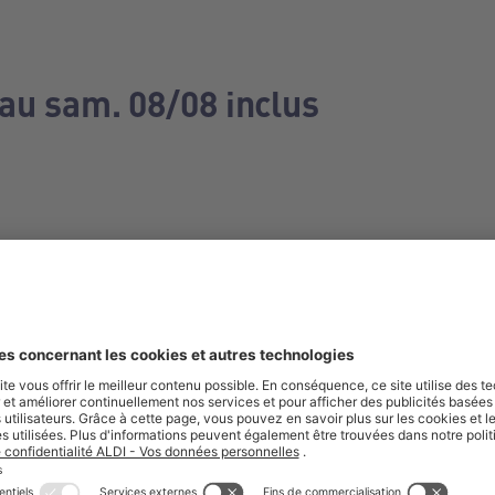
 au sam. 08/08 inclus
e manquez aucune de nos offres.
S