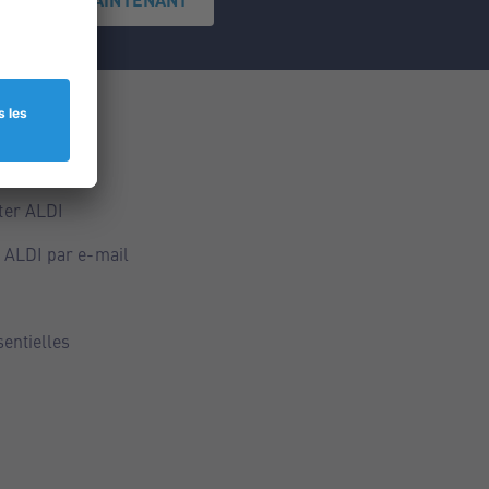
ce
ALDI
ter ALDI
 ALDI par e-mail
sentielles