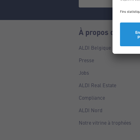
À propos de nous
ALDI Belgique
Presse
Jobs
ALDI Real Estate
Compliance
ALDI Nord
Notre vitrine à trophées