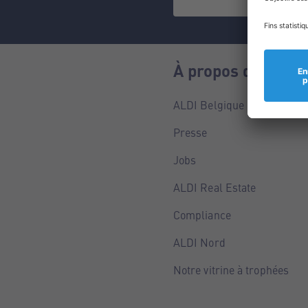
À propos de nous
ALDI Belgique
Presse
Jobs
ALDI Real Estate
Compliance
ALDI Nord
Notre vitrine à trophées