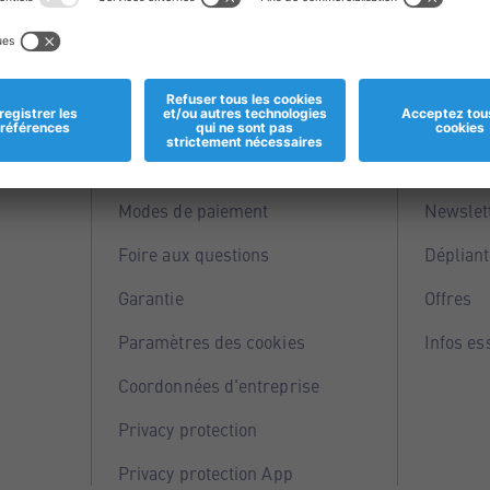
Informations
Servi
Magasins
Points 
Modes de paiement
Newslet
Foire aux questions
Dépliant
Garantie
Offres
Paramètres des cookies
Infos es
Coordonnées d'entreprise
Privacy protection
Privacy protection App