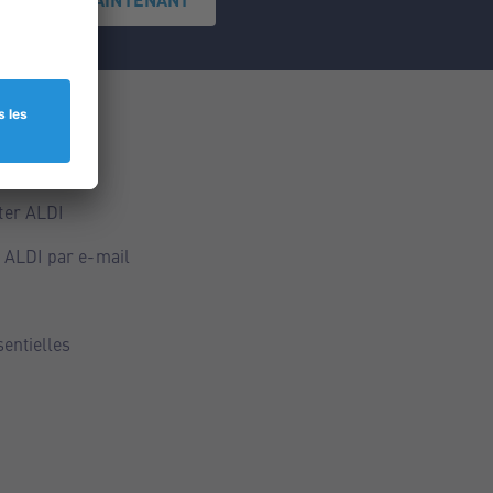
ce
ALDI
ter ALDI
 ALDI par e-mail
sentielles