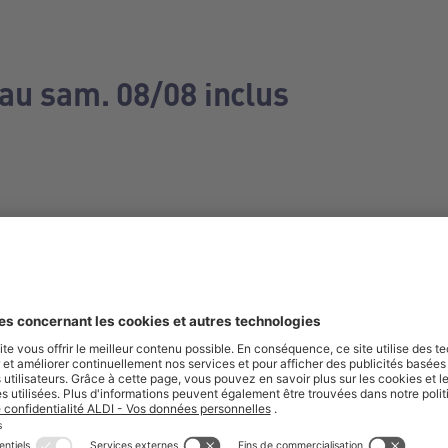
 au sam. 08/08 inclus
e manquez aucune de nos offres.
S