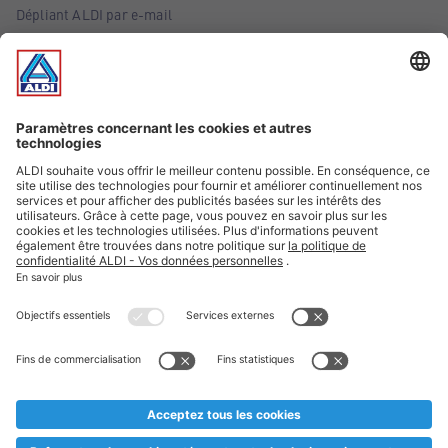
Dépliant ALDI par e-mail
Offres
Infos essentielles
Suivez ALDI Belgique
Textes marqués d'un astérisque et mentions légales
* Nous vendons ces articles temporairement et jusqu'à
épuisement des stocks. Nous comptons sur votre compréhension
au cas où, malgré le planning bien étudié, nous serions
prématurément en rupture de stock. Prix Recupel et TVA incl.
** Sur ce site, l’utilisation de la forme masculine a été adoptée