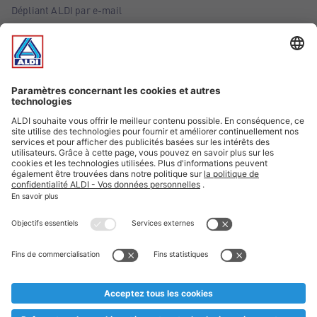
Dépliant ALDI par e-mail
Offres
Infos essentielles
Suivez ALDI Belgique
Textes marqués d'un astérisque et mentions légales
* Nous vendons ces articles temporairement et jusqu'à
épuisement des stocks. Nous comptons sur votre compréhension
au cas où, malgré le planning bien étudié, nous serions
prématurément en rupture de stock. Prix Recupel et TVA incl.
** Sur ce site, l’utilisation de la forme masculine a été adoptée