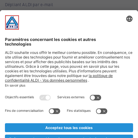
Dépliant ALDI par e-mail
Offres
Infos essentielles
Suivez ALDI Belgique
Textes marqués d'un astérisque et mentions légales
* Nous vendons ces articles temporairement et jusqu'à
épuisement des stocks. Nous comptons sur votre compréhension
au cas où, malgré le planning bien étudié, nous serions
prématurément en rupture de stock. Prix Recupel et TVA incl.
** Sur ce site, l’utilisation de la forme masculine a été adoptée